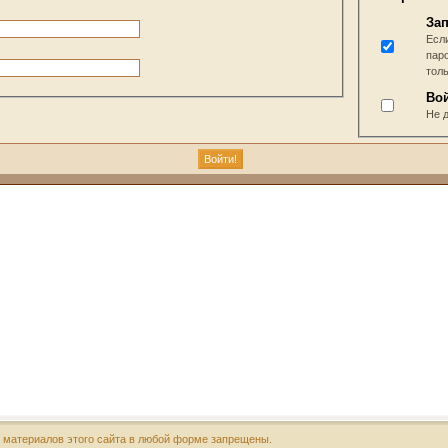
За
Если
пар
тол
Во
Не 
х материалов этого сайта в любой форме запрещены.