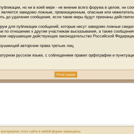
убликации, но ни в коей мере - не мнение всего форума в целом, ни со
ма является заведомо ложным, провокационным, опасным или нежелатель
ть до удаления сообщения, если такие меры будут признаны действит
орум для публикации сообщений, которые несут заведомо ложные сведен
 по отношению к другим участникам высказывания, а также сообщения,
разом нарушающие действующее законодательство Российской Федераци
арушающей авторские права третьих лиц.
атурном русском языке, с соблюдением правил орфографии и пунктуаци
х материалов этого сайта в любой форме запрещены.