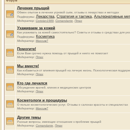
Форум
Лечение прыщей
Обмен опытом в лечении угревой сыпи, отзывы о лекарствах и методах
Лекарства
,
Стратегия и тактика
,
Альтернативные ме
Подфорумы:
Модератор:
Coriolan1989
,
Comandante
,
Птах
Ухаживаем за кожей
Как ухаживать за кожей самостоятельно? Советы и отзывы о средствах для ух
Косметика
Подфорумы:
Модератор:
Максим7
Помогите!
Если Вам срочно нужна помощь от прыщей и никто не помогает
Модератор:
Птах
Мы вместе!
Как избавиться от влияния прыщей на личную жизнь. Психологическая поддерж
Модератор:
Птах
Кто где лечился
Обсуждение врачей, клиник и медицинских центров
Модератор:
Птах
Косметологи и процедуры
О пользе косметологических услуг. Отзывы о салонах красоты и специалистах
Модератор:
Максим7
Другие темы
Разные вопросы, имеющие отношение к проблеме прыщей
Модератор:
Comandante
,
Птах