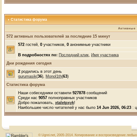
Статистика форума
Активные 
572 активных пользователей за последние 15 минут
572
гостей,
0
участников,
0
анонимные участники
В подробностях по:
Последний клик
,
Имя участника
Дни рождения сегодня
2
родились в этот день
gurumasik
(
36
),
Monol1th
(
63
)
Статистика форума
Наши собеседники оставили
927878
сообщений
Среди нас
9057
полноправных участников
Добро пожаловать,
xtaletpxyk
!
Наибольшее число читателей у нас было
14 Jun 2026, 06:23
: 
© Ugrei.net, 2005-2014. Копирование и воспроизведение любы