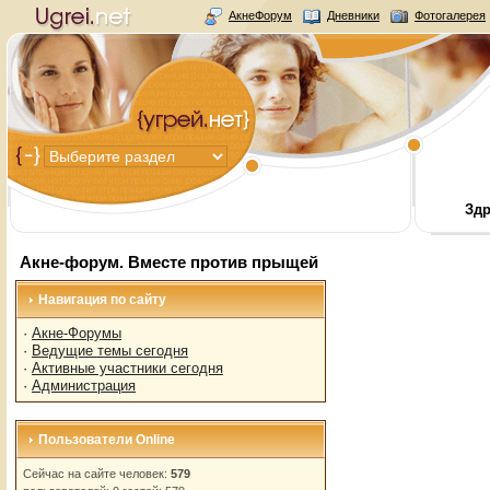
АкнеФорум
Дневники
Фотогалерея
Здр
Акне-форум. Вместе против прыщей
Навигация по сайту
·
Акне-Форумы
·
Ведущие темы сегодня
·
Активные участники сегодня
·
Администрация
Пользователи Online
Сейчас на сайте человек:
579