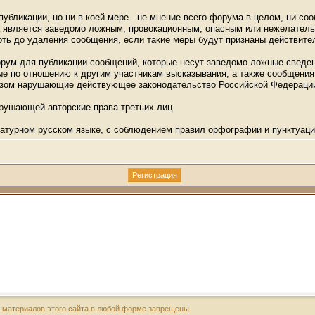
убликации, но ни в коей мере - не мнение всего форума в целом, ни со
ма является заведомо ложным, провокационным, опасным или нежелатель
ть до удаления сообщения, если такие меры будут признаны действит
орум для публикации сообщений, которые несут заведомо ложные сведен
 по отношению к другим участникам высказывания, а также сообщения,
разом нарушающие действующее законодательство Российской Федераци
арушающей авторские права третьих лиц.
атурном русском языке, с соблюдением правил орфографии и пунктуаци
х материалов этого сайта в любой форме запрещены.