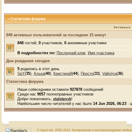
Статистика форума
Активные 
848 активных пользователей за последние 15 минут
848
гостей,
0
участников,
0
анонимные участники
В подробностях по:
Последний клик
,
Имя участника
Дни рождения сегодня
5
родились в этот день
SpY
(
35
),
Алька
(
40
),
Кристина8
(
44
),
Просто
(
33
),
Valkiriya
(
36
)
Статистика форума
Наши собеседники оставили
927878
сообщений
Среди нас
9057
полноправных участников
Добро пожаловать,
xtaletpxyk
!
Наибольшее число читателей у нас было
14 Jun 2026, 06:23
: 
© Ugrei.net, 2005-2014. Копирование и воспроизведение любы