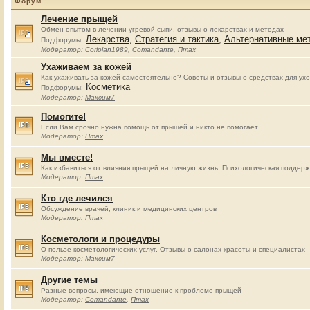
Форум
Лечение прыщей
Обмен опытом в лечении угревой сыпи, отзывы о лекарствах и методах
Лекарства
,
Стратегия и тактика
,
Альтернативные ме
Подфорумы:
Модератор:
Coriolan1989
,
Comandante
,
Птах
Ухаживаем за кожей
Как ухаживать за кожей самостоятельно? Советы и отзывы о средствах для ух
Косметика
Подфорумы:
Модератор:
Максим7
Помогите!
Если Вам срочно нужна помощь от прыщей и никто не помогает
Модератор:
Птах
Мы вместе!
Как избавиться от влияния прыщей на личную жизнь. Психологическая поддерж
Модератор:
Птах
Кто где лечился
Обсуждение врачей, клиник и медицинских центров
Модератор:
Птах
Косметологи и процедуры
О пользе косметологических услуг. Отзывы о салонах красоты и специалистах
Модератор:
Максим7
Другие темы
Разные вопросы, имеющие отношение к проблеме прыщей
Модератор:
Comandante
,
Птах