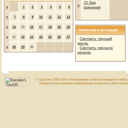
(2) Дня
»
»
1
2
3
4
5
6
рождения
»
7
8
9
10
11
12
13
»
14
15
16
17
18
19
20
Навигация в календаре
»
21
22
23
24
25
26
27
·
Смотреть текущий
месяц
»
28
29
30
·
Смотреть текущую
неделю
© Ugrei.net, 2005-2014. Копирование и воспроизведение любы
Перед использованием информации на данном сайте необхо