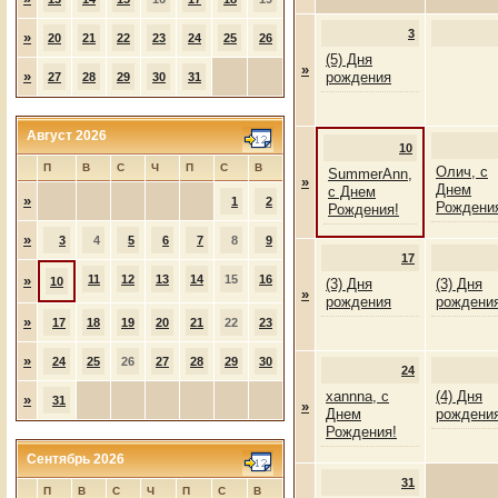
3
»
20
21
22
23
24
25
26
(5) Дня
»
»
рождения
27
28
29
30
31
Август 2026
10
П
В
С
Ч
П
С
В
Олич, с
SummerAnn,
»
Днем
с Днем
»
1
2
Рождени
Рождения!
»
3
4
5
6
7
8
9
17
»
11
12
13
14
15
16
10
(3) Дня
(3) Дня
»
рождения
рождени
»
17
18
19
20
21
22
23
»
24
25
26
27
28
29
30
24
xannna, с
(4) Дня
»
31
»
Днем
рождени
Рождения!
Сентябрь 2026
31
П
В
С
Ч
П
С
В