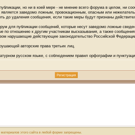
убликации, но ни в коей мере - не мнение всего форума в целом, ни со
ма является заведомо ложным, провокационным, опасным или нежелатель
ть до удаления сообщения, если такие меры будут признаны действит
орум для публикации сообщений, которые несут заведомо ложные сведен
 по отношению к другим участникам высказывания, а также сообщения,
разом нарушающие действующее законодательство Российской Федераци
арушающей авторские права третьих лиц.
атурном русском языке, с соблюдением правил орфографии и пунктуаци
х материалов этого сайта в любой форме запрещены.