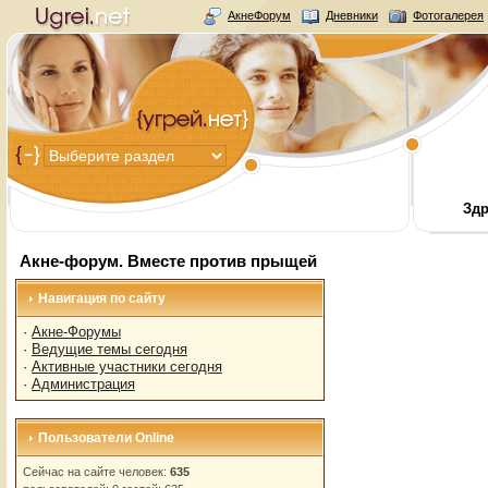
АкнеФорум
Дневники
Фотогалерея
Здр
Акне-форум. Вместе против прыщей
Навигация по сайту
·
Акне-Форумы
·
Ведущие темы сегодня
·
Активные участники сегодня
·
Администрация
Пользователи Online
Сейчас на сайте человек:
635