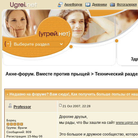
АкнеФорум
Дневники
Фотогалерея
Здр
Акне-форум. Вместе против прыщей
>
Технический разд
Недавно на форуме? Вам сюда!
, Как получить больше пользы от на
21 Oct 2007, 22:28
Professor
Дорогие друзья,
Борец
мы рады, что Вы зашли на сайт
www.ugrei.ne
Группа: Врачи
Сообщений: 809
Это большое и дружное сообщество, которо
Регистрация: 15-May 06