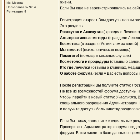
жизни.
Из: Москва
Пользователь №: 4
Если Вы еще не зарегистрировались на сайт
Репутация: 8
Регистрация откроет Вам доступ к новым ра
Это разделы:
Роаккутан и Акнекутан
(в разделе Лечение)
Альтернативные методы
(в разделе Лечен
Косметика
(в разделе Ухаживаем за кожей)
Мы вместе!
(психологическая помощь)
Помогите!
(помощь в сложных случаях)
Косметологи и процедуры
(отзывы о салон
Кто где лечился
(отзывы о клиниках, медиц
О работе форума
(если у Вас есть вопросы
После регистрации Вы получите статус
Пос
Не все из возможностей форума доступны 
Чтобы перейти в новый статус
Участника
, 
специального разрешения Администрации. 
и получите доступ к большинству разделов 
Если Вы -
врач
, заполните специальные раз
Проверив их, Администратор форума введет 
форума. В том числе - к базе данных совре