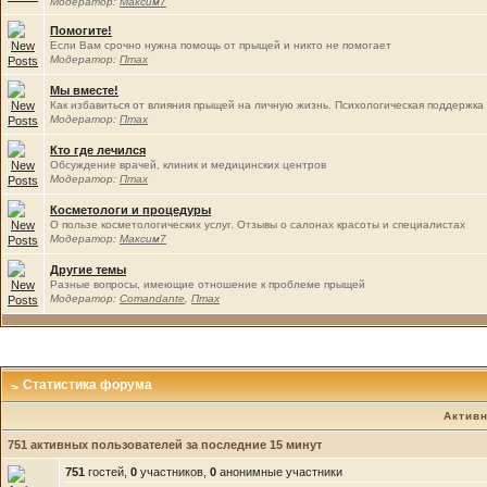
Модератор:
Максим7
Помогите!
Если Вам срочно нужна помощь от прыщей и никто не помогает
Модератор:
Птах
Мы вместе!
Как избавиться от влияния прыщей на личную жизнь. Психологическая поддержка
Модератор:
Птах
Кто где лечился
Обсуждение врачей, клиник и медицинских центров
Модератор:
Птах
Косметологи и процедуры
О пользе косметологических услуг. Отзывы о салонах красоты и специалистах
Модератор:
Максим7
Другие темы
Разные вопросы, имеющие отношение к проблеме прыщей
Модератор:
Comandante
,
Птах
Статистика форума
Актив
751 активных пользователей за последние 15 минут
751
гостей,
0
участников,
0
анонимные участники