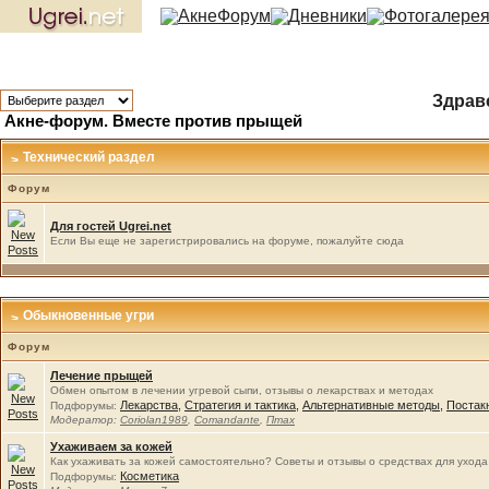
АкнеФорум
Дневники
Фотогалере
Здравс
Акне-форум. Вместе против прыщей
Технический раздел
Форум
Для гостей Ugrei.net
Если Вы еще не зарегистрировались на форуме, пожалуйте сюда
Обыкновенные угри
Форум
Лечение прыщей
Обмен опытом в лечении угревой сыпи, отзывы о лекарствах и методах
Лекарства
,
Стратегия и тактика
,
Альтернативные методы
,
Постак
Подфорумы:
Модератор:
Coriolan1989
,
Comandante
,
Птах
Ухаживаем за кожей
Как ухаживать за кожей самостоятельно? Советы и отзывы о средствах для ухода
Косметика
Подфорумы: