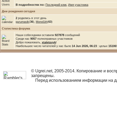
В подробностях по:
Последний клик
,
Имя участника
Дни рождения сегодня
2
родились в этот день
gurumasik
(
36
),
Monol1th
(
63
)
Статистика форума
Наши собеседники оставили
927878
сообщений
Среди нас
9057
полноправных участников
Добро пожаловать,
xtaletpxyk
!
Наибольшее число читателей у нас было
14 Jun 2026, 06:23
: целых
15106
!
© Ugrei.net, 2005-2014. Копирование и во
запрещены.
Перед использованием информации на дан